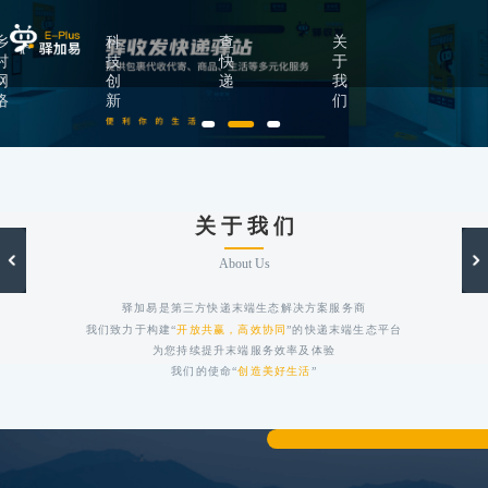
乡
科
查
关
村
技
快
于
网
创
递
我
络
新
们
关 于 我 们
About Us
驿加易是第三方快递末端生态解决方案服务商
我们致力于构建“
开放共赢，高效协同
”的快递末端生态平台
为您持续提升末端服务效率及体验
我们的使命“
创造美好生活
”