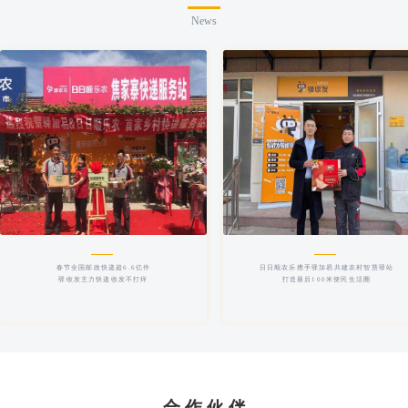
News
春节全国邮政快递超6.6亿件
日日顺农乐携手驿加易共建农村智慧驿站
驿收发主力快递收发不打烊
打造最后100米便民生活圈
合 作 伙 伴